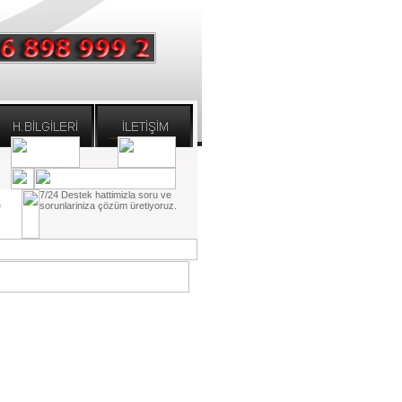
7/24 Destek hattimizla soru ve
e
sorunlariniza çözüm üretiyoruz.