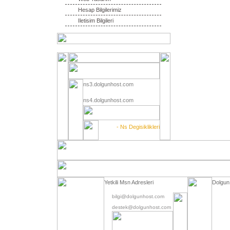
Hesap Bilgilerimiz
Iletisim Bilgileri
ns3.dolgunhost.com
ns4.dolgunhost.com
- Ns Degisiklikleri
Yetkili Msn Adresleri
Dolgun
bilgi@dolgunhost.com
destek@dolgunhost.com