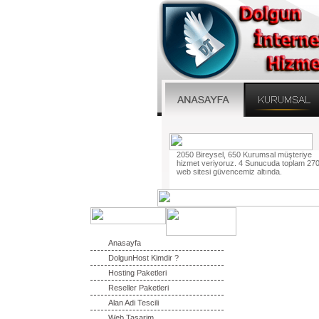
2050 Bireysel, 650 Kurumsal müşteriye
hizmet veriyoruz. 4 Sunucuda toplam 27
web sitesi güvencemiz altında.
Anasayfa
DolgunHost Kimdir ?
Hosting Paketleri
Reseller Paketleri
Alan Adi Tescili
Web Tasarim